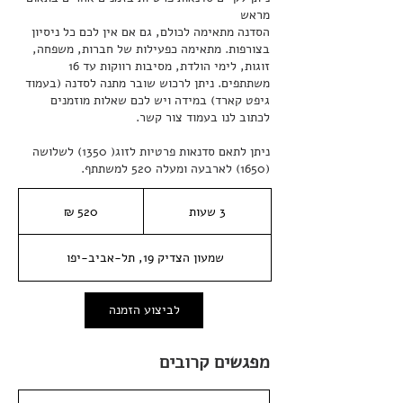
הסדנה מתאימה לכולם, גם אם אין לכם כל ניסיון
בצורפות. מתאימה כפעילות של חברות, משפחה,
זוגות, לימי הולדת, מסיבות רווקות עד 16
משתתפים. ניתן לרכוש שובר מתנה לסדנה (בעמוד
גיפט קארד) במידה ויש לכם שאלות מוזמנים
ניתן לתאם סדנאות פרטיות לזוג( 1350) לשלושה
(1650) לארבעה ומעלה 520 למשתתף.
520
שקלים
3 שעות
3
חדשים
ש
ע
שמעון הצדיק 19, תל-אביב-יפו
ו
ת
לביצוע הזמנה
מפגשים קרובים