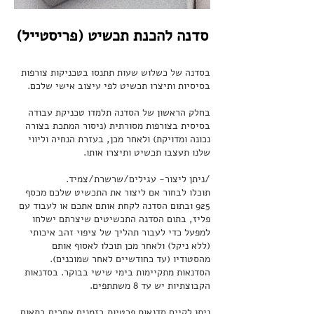
סדנה להכנת תכשיט (פריסטייל)
בסדנה של כשלוש שעות תתנסו בטכניקות צורפות
בחלק הראשון של הסדנה תלמדו טכניקת עבודה
בסיסית בצורפות מסורתית (ניסור המתכת בצורה
נכונה ומדויקת) ולאחר מכן, בעזרת הנחיה וליווי
תוכלו לבחור אם ליצור את התכשיט שלכם מכסף
925 ובתום הסדנה לקחת אותם אתכם או לעבוד עם
פליז, בתום הסדנה התכשיטים שיצרתם ישלחו
למפעל כדי לעבור תהליך של ציפוי זהב איכותי
(ללא ניקל) ולאחר מכן תוכלו לאסוף אותם
הסדנאות מתקיימות בימי שישי בבוקר. בסדנאות
ניתן לקיים סדנאות פרטיות בזמנים אחרים בתאום