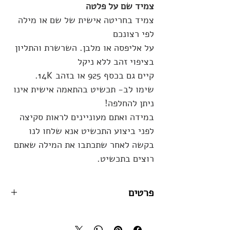
צמיד שם על פלטה
צמיד בחריטה אישית של שם או מילה
לפי רצונכם
על אליפסה או מלבן. השרשרת והתליון
בציפוי זהב ללא ניקל
קיים גם בכסף 925 או בזהב 14K.
שימו לב- תכשיט בהתאמה אישית אינו
ניתן להחלפה!
במידה ואתם מעוניינים לראות סקיצה
לפני ביצוע התכשיט אנא שלחו לנו
בקשה לאחר שתכתבו את המילה שאתם
רוצים בתכשיט.
פרטים
מידות:
שרשרת באורך 45 ס"מ, התליון משתנה
בהתאם לסימנים.