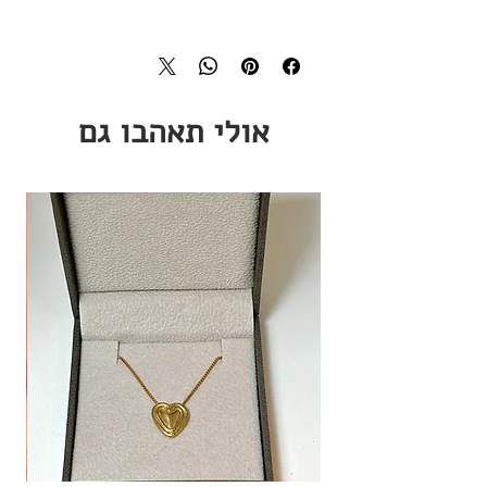
חומרים:
כסף טהור, כסף 925, אבן לבה שחורה
אולי תאהבו גם