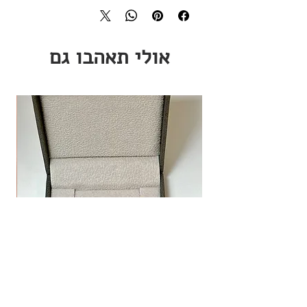
ס"מ
חומרים:
כסף 925/ כסף 925 מושחר / זהב
14K.
אולי תאהבו גם
מחיר מבצע
שרשרת לב אמור
החל מ-